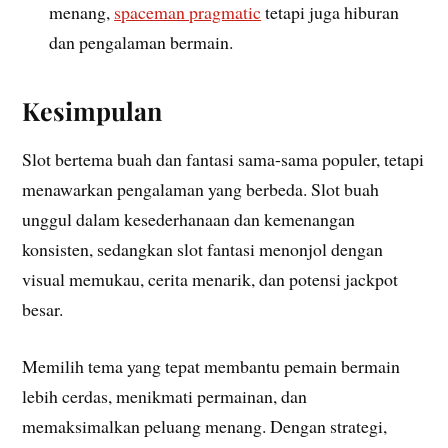
menang,
spaceman pragmatic
tetapi juga hiburan
dan pengalaman bermain.
Kesimpulan
Slot bertema buah dan fantasi sama-sama populer, tetapi
menawarkan pengalaman yang berbeda. Slot buah
unggul dalam kesederhanaan dan kemenangan
konsisten, sedangkan slot fantasi menonjol dengan
visual memukau, cerita menarik, dan potensi jackpot
besar.
Memilih tema yang tepat membantu pemain bermain
lebih cerdas, menikmati permainan, dan
memaksimalkan peluang menang. Dengan strategi,