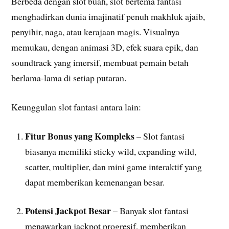
Berbeda dengan slot buah, slot bertema fantasi
menghadirkan dunia imajinatif penuh makhluk ajaib,
penyihir, naga, atau kerajaan magis. Visualnya
memukau, dengan animasi 3D, efek suara epik, dan
soundtrack yang imersif, membuat pemain betah
berlama-lama di setiap putaran.
Keunggulan slot fantasi antara lain:
Fitur Bonus yang Kompleks
– Slot fantasi
biasanya memiliki sticky wild, expanding wild,
scatter, multiplier, dan mini game interaktif yang
dapat memberikan kemenangan besar.
Potensi Jackpot Besar
– Banyak slot fantasi
menawarkan jackpot progresif, memberikan