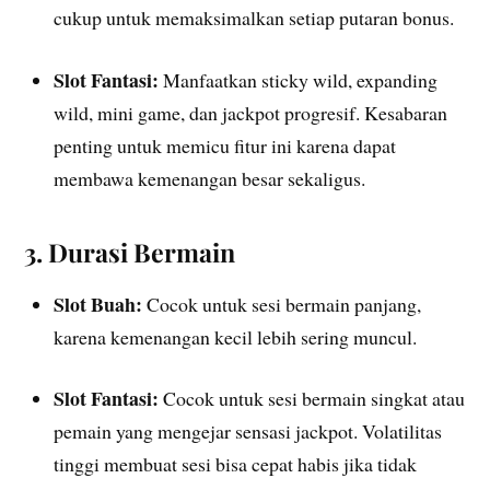
cukup untuk memaksimalkan setiap putaran bonus.
Slot Fantasi:
Manfaatkan sticky wild, expanding
wild, mini game, dan jackpot progresif. Kesabaran
penting untuk memicu fitur ini karena dapat
membawa kemenangan besar sekaligus.
3. Durasi Bermain
Slot Buah:
Cocok untuk sesi bermain panjang,
karena kemenangan kecil lebih sering muncul.
Slot Fantasi:
Cocok untuk sesi bermain singkat atau
pemain yang mengejar sensasi jackpot. Volatilitas
tinggi membuat sesi bisa cepat habis jika tidak