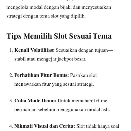
mengelola modal dengan bijak, dan menyesuaikan
strategi dengan tema slot yang dipilih.
Tips Memilih Slot Sesuai Tema
Kenali Volatilitas:
Sesuaikan dengan tujuan—
stabil atau mengejar jackpot besar.
Perhatikan Fitur Bonus:
Pastikan slot
menawarkan fitur yang sesuai strategi.
Coba Mode Demo:
Untuk memahami ritme
permainan sebelum menggunakan modal asli.
Nikmati Visual dan Cerita:
Slot tidak hanya soal