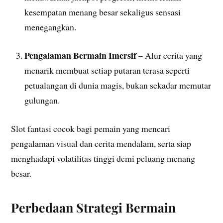
kesempatan menang besar sekaligus sensasi
menegangkan.
Pengalaman Bermain Imersif
– Alur cerita yang
menarik membuat setiap putaran terasa seperti
petualangan di dunia magis, bukan sekadar memutar
gulungan.
Slot fantasi cocok bagi pemain yang mencari
pengalaman visual dan cerita mendalam, serta siap
menghadapi volatilitas tinggi demi peluang menang
besar.
Perbedaan Strategi Bermain