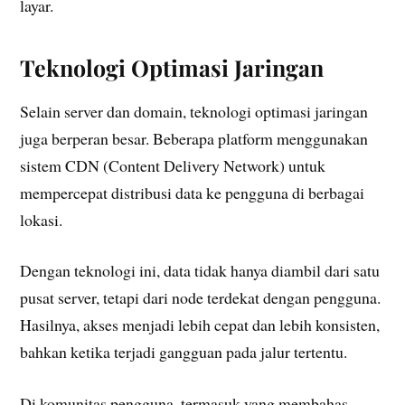
layar.
Teknologi Optimasi Jaringan
Selain server dan domain, teknologi optimasi jaringan
juga berperan besar. Beberapa platform menggunakan
sistem CDN (Content Delivery Network) untuk
mempercepat distribusi data ke pengguna di berbagai
lokasi.
Dengan teknologi ini, data tidak hanya diambil dari satu
pusat server, tetapi dari node terdekat dengan pengguna.
Hasilnya, akses menjadi lebih cepat dan lebih konsisten,
bahkan ketika terjadi gangguan pada jalur tertentu.
Di komunitas pengguna, termasuk yang membahas