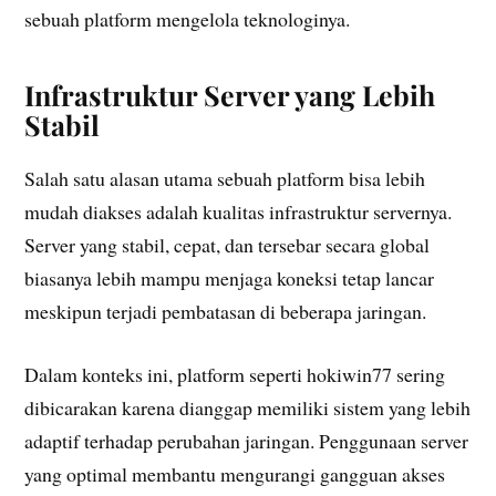
sebuah platform mengelola teknologinya.
Infrastruktur Server yang Lebih
Stabil
Salah satu alasan utama sebuah platform bisa lebih
mudah diakses adalah kualitas infrastruktur servernya.
Server yang stabil, cepat, dan tersebar secara global
biasanya lebih mampu menjaga koneksi tetap lancar
meskipun terjadi pembatasan di beberapa jaringan.
Dalam konteks ini, platform seperti hokiwin77 sering
dibicarakan karena dianggap memiliki sistem yang lebih
adaptif terhadap perubahan jaringan. Penggunaan server
yang optimal membantu mengurangi gangguan akses