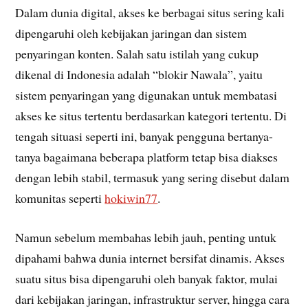
Dalam dunia digital, akses ke berbagai situs sering kali
dipengaruhi oleh kebijakan jaringan dan sistem
penyaringan konten. Salah satu istilah yang cukup
dikenal di Indonesia adalah “blokir Nawala”, yaitu
sistem penyaringan yang digunakan untuk membatasi
akses ke situs tertentu berdasarkan kategori tertentu. Di
tengah situasi seperti ini, banyak pengguna bertanya-
tanya bagaimana beberapa platform tetap bisa diakses
dengan lebih stabil, termasuk yang sering disebut dalam
komunitas seperti
hokiwin77
.
Namun sebelum membahas lebih jauh, penting untuk
dipahami bahwa dunia internet bersifat dinamis. Akses
suatu situs bisa dipengaruhi oleh banyak faktor, mulai
dari kebijakan jaringan, infrastruktur server, hingga cara