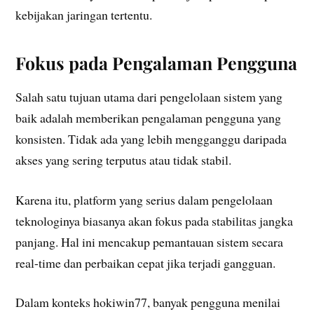
kebijakan jaringan tertentu.
Fokus pada Pengalaman Pengguna
Salah satu tujuan utama dari pengelolaan sistem yang
baik adalah memberikan pengalaman pengguna yang
konsisten. Tidak ada yang lebih mengganggu daripada
akses yang sering terputus atau tidak stabil.
Karena itu, platform yang serius dalam pengelolaan
teknologinya biasanya akan fokus pada stabilitas jangka
panjang. Hal ini mencakup pemantauan sistem secara
real-time dan perbaikan cepat jika terjadi gangguan.
Dalam konteks hokiwin77, banyak pengguna menilai