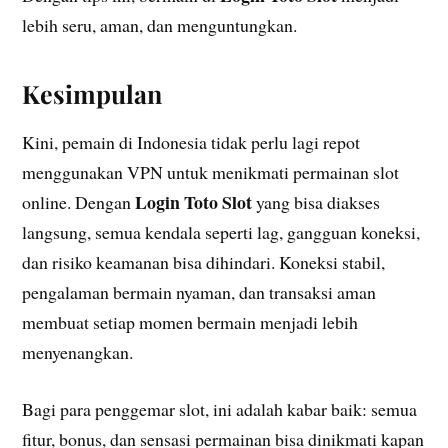
lebih seru, aman, dan menguntungkan.
Kesimpulan
Kini, pemain di Indonesia tidak perlu lagi repot
menggunakan VPN untuk menikmati permainan slot
Login Toto Slot
online. Dengan
yang bisa diakses
langsung, semua kendala seperti lag, gangguan koneksi,
dan risiko keamanan bisa dihindari. Koneksi stabil,
pengalaman bermain nyaman, dan transaksi aman
membuat setiap momen bermain menjadi lebih
menyenangkan.
Bagi para penggemar slot, ini adalah kabar baik: semua
fitur, bonus, dan sensasi permainan bisa dinikmati kapan