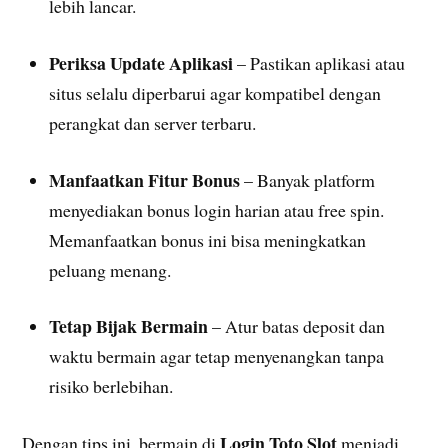
lebih lancar.
Periksa Update Aplikasi
– Pastikan aplikasi atau
situs selalu diperbarui agar kompatibel dengan
perangkat dan server terbaru.
Manfaatkan Fitur Bonus
– Banyak platform
menyediakan bonus login harian atau free spin.
Memanfaatkan bonus ini bisa meningkatkan
peluang menang.
Tetap Bijak Bermain
– Atur batas deposit dan
waktu bermain agar tetap menyenangkan tanpa
risiko berlebihan.
Login Toto Slot
Dengan tips ini, bermain di
menjadi