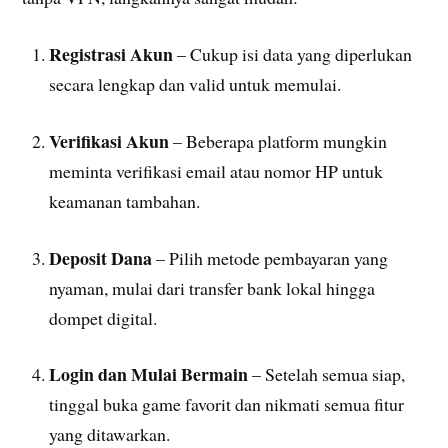
Registrasi Akun
– Cukup isi data yang diperlukan
secara lengkap dan valid untuk memulai.
Verifikasi Akun
– Beberapa platform mungkin
meminta verifikasi email atau nomor HP untuk
keamanan tambahan.
Deposit Dana
– Pilih metode pembayaran yang
nyaman, mulai dari transfer bank lokal hingga
dompet digital.
Login dan Mulai Bermain
– Setelah semua siap,
tinggal buka game favorit dan nikmati semua fitur
yang ditawarkan.