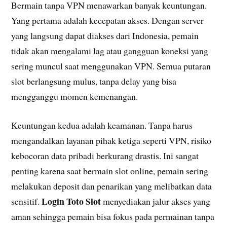
Bermain tanpa VPN menawarkan banyak keuntungan.
Yang pertama adalah kecepatan akses. Dengan server
yang langsung dapat diakses dari Indonesia, pemain
tidak akan mengalami lag atau gangguan koneksi yang
sering muncul saat menggunakan VPN. Semua putaran
slot berlangsung mulus, tanpa delay yang bisa
mengganggu momen kemenangan.
Keuntungan kedua adalah keamanan. Tanpa harus
mengandalkan layanan pihak ketiga seperti VPN, risiko
kebocoran data pribadi berkurang drastis. Ini sangat
penting karena saat bermain slot online, pemain sering
melakukan deposit dan penarikan yang melibatkan data
Login Toto Slot
sensitif.
menyediakan jalur akses yang
aman sehingga pemain bisa fokus pada permainan tanpa