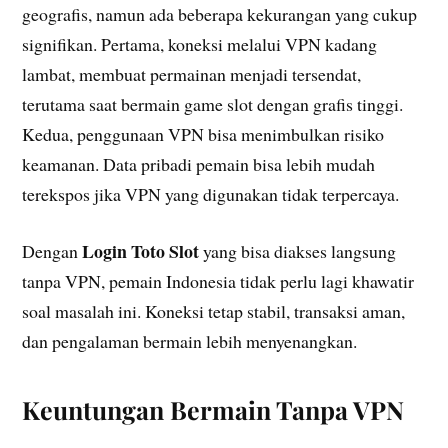
geografis, namun ada beberapa kekurangan yang cukup
signifikan. Pertama, koneksi melalui VPN kadang
lambat, membuat permainan menjadi tersendat,
terutama saat bermain game slot dengan grafis tinggi.
Kedua, penggunaan VPN bisa menimbulkan risiko
keamanan. Data pribadi pemain bisa lebih mudah
terekspos jika VPN yang digunakan tidak terpercaya.
Login Toto Slot
Dengan
yang bisa diakses langsung
tanpa VPN, pemain Indonesia tidak perlu lagi khawatir
soal masalah ini. Koneksi tetap stabil, transaksi aman,
dan pengalaman bermain lebih menyenangkan.
Keuntungan Bermain Tanpa VPN