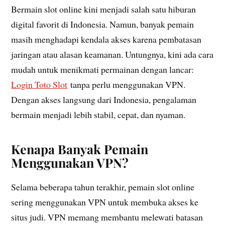
Bermain slot online kini menjadi salah satu hiburan
digital favorit di Indonesia. Namun, banyak pemain
masih menghadapi kendala akses karena pembatasan
jaringan atau alasan keamanan. Untungnya, kini ada cara
mudah untuk menikmati permainan dengan lancar:
Login Toto Slot
tanpa perlu menggunakan VPN.
Dengan akses langsung dari Indonesia, pengalaman
bermain menjadi lebih stabil, cepat, dan nyaman.
Kenapa Banyak Pemain
Menggunakan VPN?
Selama beberapa tahun terakhir, pemain slot online
sering menggunakan VPN untuk membuka akses ke
situs judi. VPN memang membantu melewati batasan