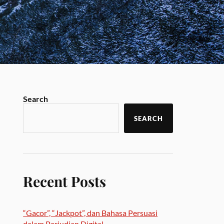
Search
SEARCH
Recent Posts
“Gacor”, “Jackpot”, dan Bahasa Persuasi
dalam Perjudian Digital