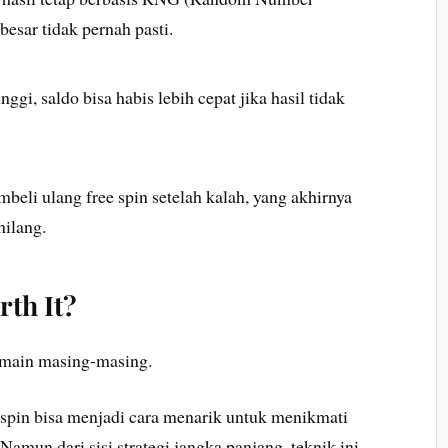
esar tidak pernah pasti.
gi, saldo bisa habis lebih cepat jika hasil tidak
eli ulang free spin setelah kalah, yang akhirnya
hilang.
rth It?
rmain masing-masing.
ree spin bisa menjadi cara menarik untuk menikmati
amun dari sisi strategi jangka panjang, teknik ini