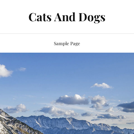
Cats And Dogs
Sample Page