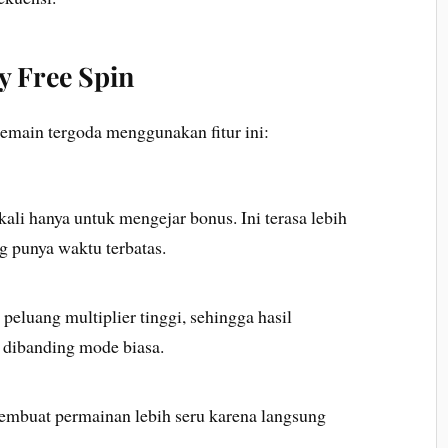
y Free Spin
emain tergoda menggunakan fitur ini:
kali hanya untuk mengejar bonus. Ini terasa lebih
g punya waktu terbatas.
peluang multiplier tinggi, sehingga hasil
 dibanding mode biasa.
membuat permainan lebih seru karena langsung