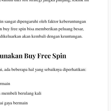
n sangat dipengaruhi oleh faktor keberuntungan
 buy free spin bisa memberikan peluang besar,
 dikeluarkan akan kembali dengan keuntungan.
gunakan Buy Free Spin
ni, ada beberapa hal yang sebaiknya diperhatikan:
ermain
 membeli berulang kali
uai gaya bermain