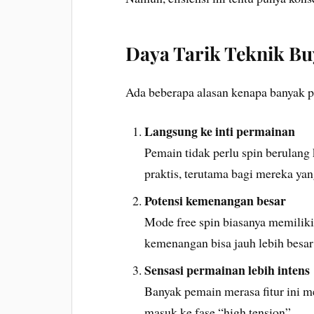
Daya Tarik Teknik Bu
Ada beberapa alasan kenapa banyak p
Langsung ke inti permainan
Pemain tidak perlu spin berulang 
praktis, terutama bagi mereka yan
Potensi kemenangan besar
Mode free spin biasanya memiliki 
kemenangan bisa jauh lebih besar
Sensasi permainan lebih intens
Banyak pemain merasa fitur ini 
masuk ke fase “high tension”.