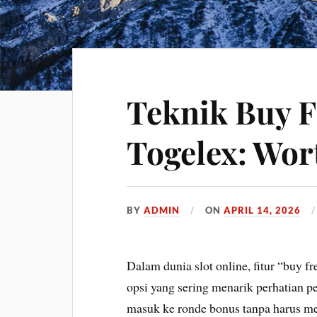
Teknik Buy Fr
Togelex: Wort
BY
ADMIN
ON
APRIL 14, 2026
Dalam dunia slot online, fitur “buy fr
opsi yang sering menarik perhatian 
masuk ke ronde bonus tanpa harus me